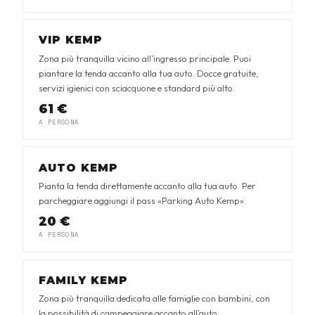
VIP KEMP
Zona più tranquilla vicino all’ingresso principale. Puoi
piantare la tenda accanto alla tua auto. Docce gratuite,
servizi igienici con sciacquone e standard più alto.
61 €
A PERSONA
AUTO KEMP
Pianta la tenda direttamente accanto alla tua auto. Per
parcheggiare aggiungi il pass «Parking Auto Kemp».
20 €
A PERSONA
FAMILY KEMP
Zona più tranquilla dedicata alle famiglie con bambini, con
la possibilità di campeggiare accanto all’auto.