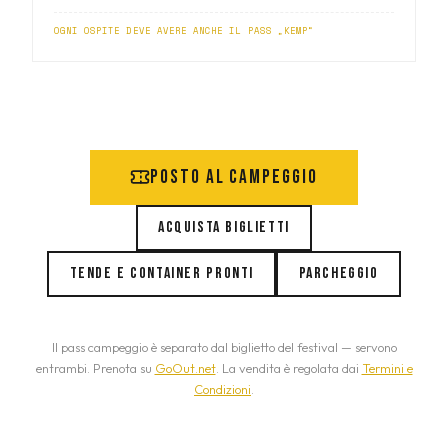
OGNI OSPITE DEVE AVERE ANCHE IL PASS „KEMP“
Posto al campeggio
Acquista biglietti
Tende e container pronti
Parcheggio
Il pass campeggio è separato dal biglietto del festival — servono
entrambi. Prenota su
GoOut.net
. La vendita è regolata dai
Termini e
Condizioni
.