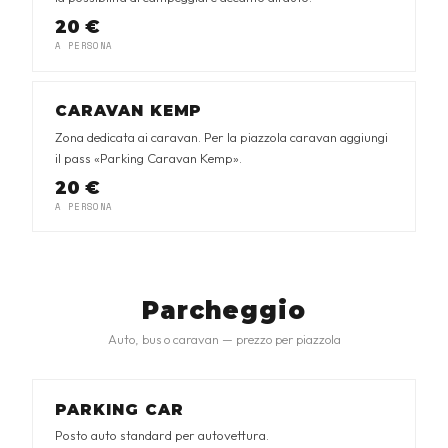
20 €
A PERSONA
CARAVAN KEMP
Zona dedicata ai caravan. Per la piazzola caravan aggiungi
il pass «Parking Caravan Kemp».
20 €
A PERSONA
Parcheggio
Auto, bus o caravan — prezzo per piazzola
PARKING CAR
Posto auto standard per autovettura.