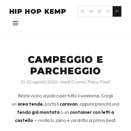
HIP HOP KEMP
CZ
EN
DE
PL
IT
CAMPEGGIO E
PARCHEGGIO
21–22 agosto 2026 · Areál Cosmo, Plasy, Plzeň
Resta vicino al palco per tutto il weekend. Scegli
un’
area tende
, porta il
caravan
, oppure prenota una
tenda già montata
o un
container con letti a
castello
— molla lo zaino e vai dritto al primo beat.