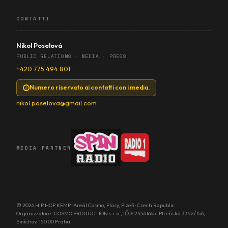
CONTATTI
Nikol Poselová
PUBLIC RELATIONS · MEDIA · PRESS
+420 775 494 801
Numero riservato ai contatti con i media.
nikol.poselova@gmail.com
MEDIA PARTNER
© 2026 HIP HOP KEMP · Areál Cosmo, Plasy, Plzeň · Czech Rapublic
Organizzatore: COSMO PRODUCTION s.r.o., IČO: 24561665, Plzeňská 3352/156,
Smíchov, 150 00 Praha