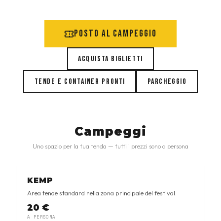
Posto al campeggio
Acquista biglietti
Tende e container pronti
Parcheggio
Campeggi
Uno spazio per la tua tenda — tutti i prezzi sono a persona
KEMP
Area tende standard nella zona principale del festival.
20 €
A PERSONA